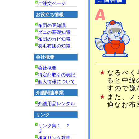
ご回答欄
ご注文ページ
お役立ち情報
布団の豆知識
ダニの基礎知識
布団のカビ知識
羽毛布団の知識
会社概要
会社概要
なるべく
特定商取引の表記
ると中綿
個人情報について
すので嫌
介護関連事業
また、ノ
介護用品レンタル
適なお布
リンク
リンク集１
２
３
相互リンク募集