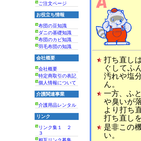
ご注文ページ
お役立ち情報
布団の豆知識
ダニの基礎知識
布団のカビ知識
羽毛布団の知識
会社概要
打ち直し
ぐしてふ
会社概要
汚れや塩
特定商取引の表記
個人情報について
ん。
一方、ふ
介護関連事業
や臭いが
介護用品レンタル
より打ち
リンク
打ち直し
是非この
リンク集１
２
３
い。
相互リンク募集